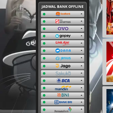
JADWAL BANK OFFLINE