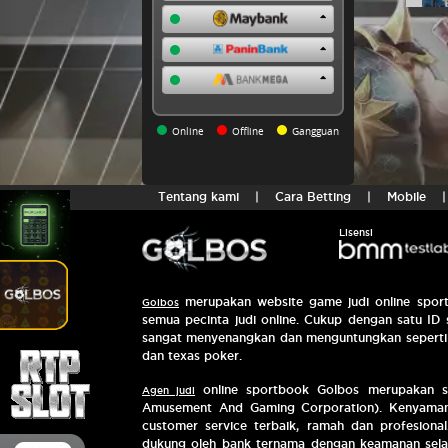
Online
Offline
Gangguan
Tentang kami
|
Cara Betting
|
Mobile
|
Lisensi
merupakan website game judi online sport
Golbos
semua pecinta judi online. Cukup dengan satu I
sangat menyenangkan dan menguntungkan seperti spo
dan texas poker.
online sportbook Golbos merupakan sit
Agen judi
Amusement And Gaming Corporation). Kenyaman
customer service terbaik, ramah dan profesion
dukung oleh bank ternama dengan keamanan selama