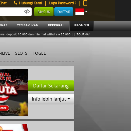
|
|
|
Chat
Hubungi Kami
Lupa Password ?
DAFTAR
GKAS
TEMBAK IKAN
REFERRAL
PROMOSI
inimal deposit 10.000 dan minimal withdraw 25.000 | | TOURNAMENT SLOT SPECIAL KEMERDE
NLIVE
SLOTS
TOGEL
Daftar Sekarang
Info lebih lanjut