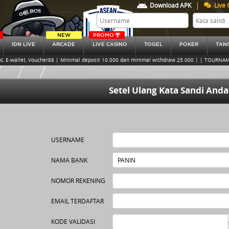
|
Download APK
Live 
NEW
PROMO
IDN LIVE
ARCADE
LIVE CASINO
TOGEL
POKER
TAN
unt, E-wallet, Voucher88 | Minimal deposit 10.000 dan minimal withdraw 25.000 | | TOU
Setel Ulang Kata Sandi Anda
USERNAME
NAMA BANK
NOMOR REKENING
EMAIL TERDAFTAR
KODE VALIDASI