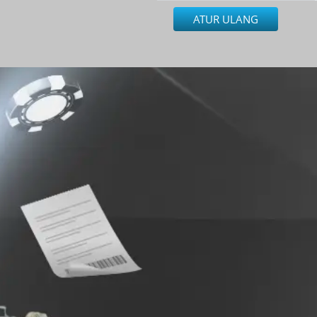
ATUR ULANG