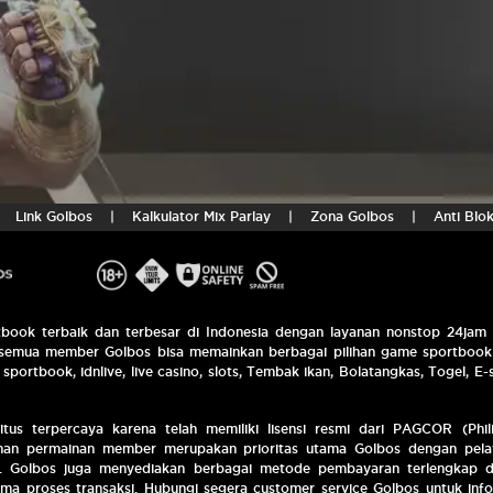
Link Golbos
|
Kalkulator Mix Parlay
|
Zona Golbos
|
Anti Blok
book terbaik dan terbesar di Indonesia dengan layanan nonstop 24jam
D semua member Golbos bisa memainkan berbagai pilihan game sportboo
rtbook, idnlive, live casino, slots, Tembak ikan, Bolatangkas, Togel, E-
us terpercaya karena telah memiliki lisensi resmi dari PAGCOR (Phil
an permainan member merupakan prioritas utama Golbos dengan pela
al. Golbos juga menyediakan berbagai metode pembayaran terlengkap d
 proses transaksi. Hubungi segera customer service Golbos untuk info