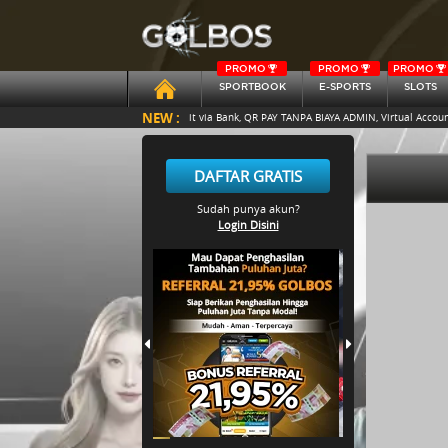
PROMO
PROMO
PROMO
SPORTBOOK
E-SPORTS
SLOTS
NEW :
 Datang Di GOLBOS !!! Sistem deposit via Bank, QR PAY TANPA BIAYA ADMIN, Virtual Acco
DAFTAR GRATIS
Sudah punya akun?
Login Disini