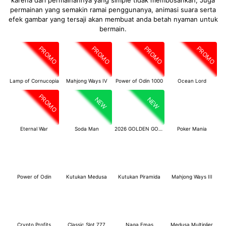
permainan yang semakin ramai penggunanya, animasi suara serta
efek gambar yang tersaji akan membuat anda betah nyaman untuk
bermain.
PROMO
PROMO
PROMO
PROMO
Lamp of Cornucopia
Mahjong Ways IV
Power of Odin 1000
Ocean Lord
PROMO
NEW
NEW
Eternal War
Soda Man
2026 GOLDEN GOAL RUSH
Poker Mania
Power of Odin
Kutukan Medusa
Kutukan Piramida
Mahjong Ways III
Crypto Profits
Classic Slot 777
Naga Emas
Medusa Multiplier