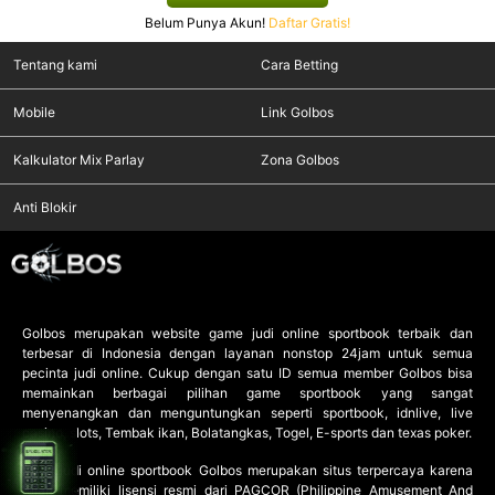
Belum Punya Akun!
Daftar Gratis!
Tentang kami
Cara Betting
Mobile
Link Golbos
Kalkulator Mix Parlay
Zona Golbos
Anti Blokir
Golbos
merupakan website game judi online sportbook terbaik dan
terbesar di Indonesia dengan layanan nonstop 24jam untuk semua
pecinta judi online. Cukup dengan satu ID semua member Golbos bisa
memainkan berbagai pilihan game sportbook yang sangat
menyenangkan dan menguntungkan seperti sportbook, idnlive, live
casino, slots, Tembak ikan, Bolatangkas, Togel, E-sports dan texas poker.
Agen judi
online sportbook Golbos merupakan situs terpercaya karena
telah memiliki lisensi resmi dari PAGCOR (Philippine Amusement And