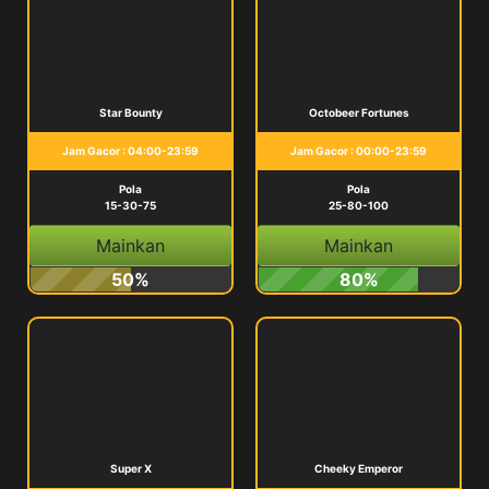
Star Bounty
Octobeer Fortunes
Jam Gacor : 04:00-23:59
Jam Gacor : 00:00-23:59
Pola
Pola
15-30-75
25-80-100
Mainkan
Mainkan
50%
80%
Super X
Cheeky Emperor