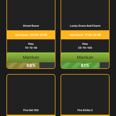
Street Racer
Lucky Grace And Charm
Jam Gacor : 00:00-23:59
Jam Gacor : 11:00-23:59
Pola
Pola
70-10-50
35-70-100
Mainkan
Mainkan
68%
81%
Fire Hot 100
Fire Strike 2