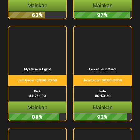
Mainkan
Mainkan
63%
97%
Mysterious Egypt
Leprechaun Carol
Jam Gacor : 00:00-23:59
Jam Gacor : 00:00-23:59
Pola
Pola
45-75-100
80-50-70
Mainkan
Mainkan
88%
92%