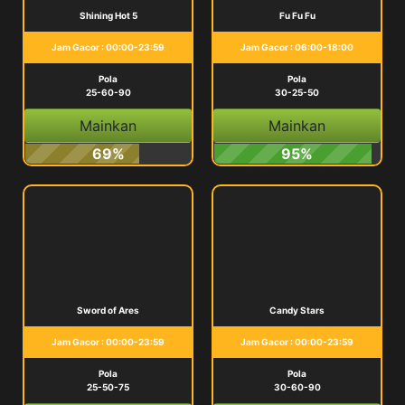
Shining Hot 5
Fu Fu Fu
Jam Gacor : 00:00-23:59
Jam Gacor : 06:00-18:00
Pola
Pola
25-60-90
30-25-50
Mainkan
Mainkan
69%
95%
Sword of Ares
Candy Stars
Jam Gacor : 00:00-23:59
Jam Gacor : 00:00-23:59
Pola
Pola
25-50-75
30-60-90