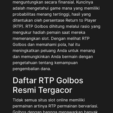
menguntungkan secara finansial. Kuncinya
adalah mengetahui game mana yang memiliki
probabilitas menang tertinggi, hasil yang
ditentukan oleh persentase Return to Player
(RTP). RTP Golbos dihitung melalui rasio yang
mengukur hadiah pemain saat mereka
memenangkan slot. Dengan melihat RTP
Golbos dan memahami pola, hal itu
meningkatkan peluang Anda untuk menang
dan memungkinkan Anda bermain dengan
pengetahuan tentang kemampuan
pengembalian dana.
Daftar RTP Golbos
Resmi Tergacor
Tidak semua situs slot online memiliki
permainan artinya RTP permainan bervariasi.
Golbos dengan bangga menawarkan banyak