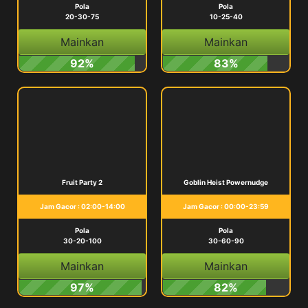
Pola
Pola
20-30-75
10-25-40
Mainkan
Mainkan
92%
83%
Fruit Party 2
Goblin Heist Powernudge
Jam Gacor : 02:00-14:00
Jam Gacor : 00:00-23:59
Pola
Pola
30-20-100
30-60-90
Mainkan
Mainkan
97%
82%