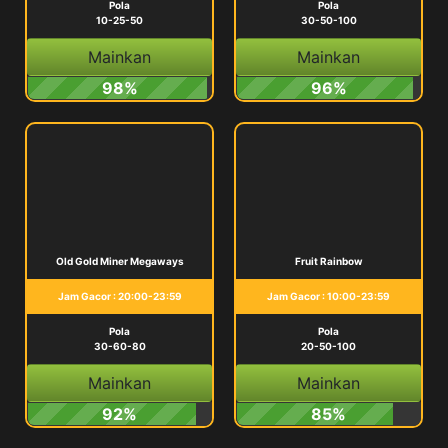
Pola
Pola
10-25-50
30-50-100
Mainkan
Mainkan
98%
96%
Old Gold Miner Megaways
Fruit Rainbow
Jam Gacor : 20:00-23:59
Jam Gacor : 10:00-23:59
Pola
Pola
30-60-80
20-50-100
Mainkan
Mainkan
92%
85%