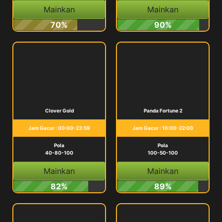
Mainkan
Mainkan
70%
90%
Clover Gold
Panda Fortune 2
Jam Gacor : 00:00-23:59
Jam Gacor : 10:00-22:00
Pola
Pola
40-80-100
100-50-100
Mainkan
Mainkan
82%
89%