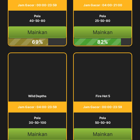
Jam Gacor : 00:00-23:59
Jam Gacor : 04:00-21:00
Pola
Pola
40-50-80
25-50-80
Mainkan
Mainkan
69%
82%
Wild Depths
Fire Hot 5
Jam Gacor : 04:00-23:59
Jam Gacor : 00:00-23:59
Pola
Pola
30-50-100
50-50-90
Mainkan
Mainkan