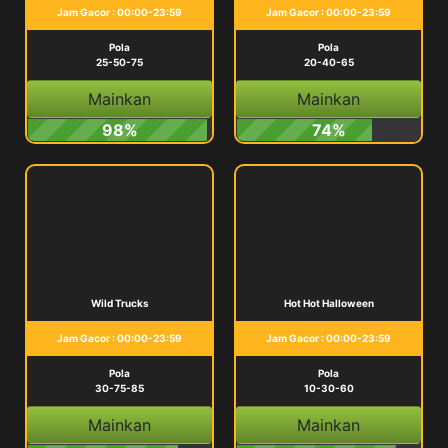
Jam Gacor : 00:00-23:59
Jam Gacor : 00:00-23:59
Pola
Pola
25-50-75
20-40-65
Mainkan
Mainkan
98%
74%
Wild Trucks
Hot Hot Halloween
Jam Gacor : 00:00-23:59
Jam Gacor : 00:00-23:59
Pola
Pola
30-75-85
10-30-60
Mainkan
Mainkan