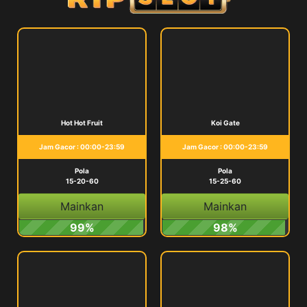
Hot Hot Fruit
Koi Gate
Jam Gacor : 00:00-23:59
Jam Gacor : 00:00-23:59
Pola
Pola
15-20-60
15-25-60
Mainkan
Mainkan
99%
98%