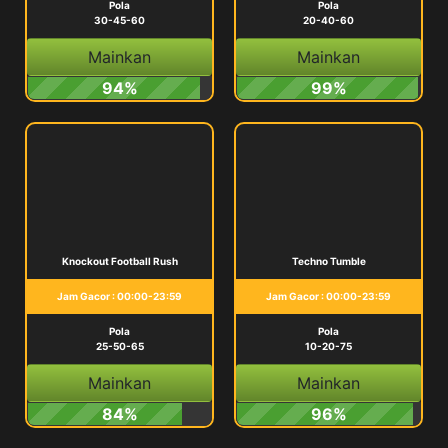
Pola
Pola
30-45-60
20-40-60
Mainkan
Mainkan
94%
99%
Knockout Football Rush
Techno Tumble
Jam Gacor : 00:00-23:59
Jam Gacor : 00:00-23:59
Pola
Pola
25-50-65
10-20-75
Mainkan
Mainkan
84%
96%